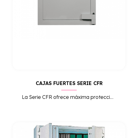
CAJAS FUERTES SERIE CFR
La Serie CFR ofrece máxima protección para el almacenamiento de efectivo y objetos valiosos, combinando resistencia, seguridad avanzada y un diseño robusto para entornos de alto riesgo.