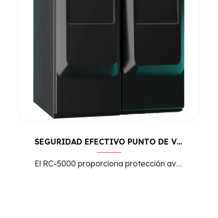
SEGURIDAD EFECTIVO PUNTO DE VENTA RC-5000
El RC-5000 proporciona protección avanzada para el manejo de efectivo en puntos de venta, optimizando la seguridad y la eficiencia operativa en entornos de alto volumen de transacciones.