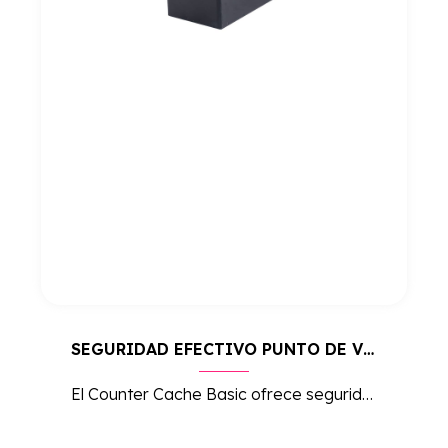
SEGURIDAD EFECTIVO PUNTO DE VENTA COUNTER CACHE BASIC
El Counter Cache Basic ofrece seguridad avanzada para el manejo de efectivo en puntos de venta, asegurando que el efectivo esté protegido contra robos y errores operativos.