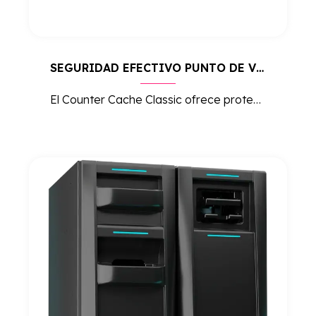
SEGURIDAD EFECTIVO PUNTO DE VENTA COUNTER CACHE CLASSIC
El Counter Cache Classic ofrece protección avanzada para el manejo de efectivo en puntos de venta, optimizando la seguridad y reduciendo riesgos de robos y errores.