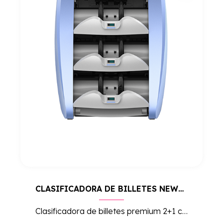
CLASIFICADORA DE BILLETES NEWTON 30
Clasificadora de billetes premium 2+1 con Dual CIS y función Fitness (apto/no apto), para gran volumen. Reconocimiento automático de divisas y lectura de nº de serie por ambas caras.