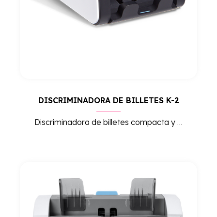
DISCRIMINADORA DE BILLETES K-2
Discriminadora de billetes compacta y rentable, con 1 salida de conteo + 1 de descarte y detección de falsos 100% fiable. Alta productividad a bajo coste para el día a día.