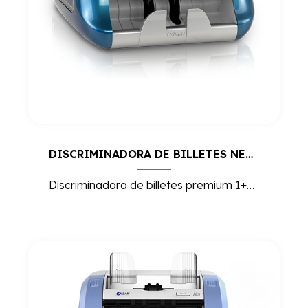
DISCRIMINADORA DE BILLETES NEWTON A
Discriminadora de billetes premium 1+1, líder de ventas, con detección de falsos fiable y hasta 1.500 billetes/min. Cuenta, valora y clasifica hasta 20 divisas.