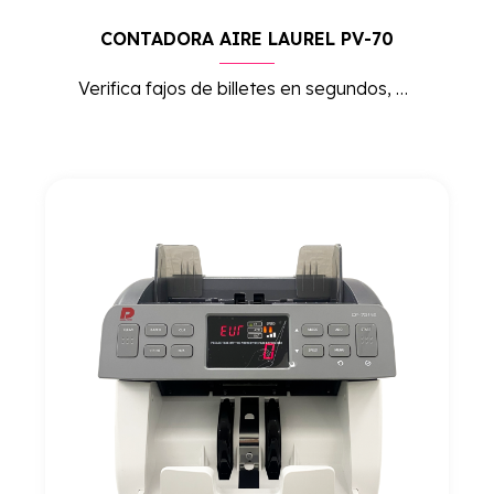
CONTADORA AIRE LAUREL PV-70
Verifica fajos de billetes en segundos, ahorrando tiempo y reduciendo errores humanos. Ideal para quienes manejan grandes volúmenes de efectivo de forma rápida y precisa.