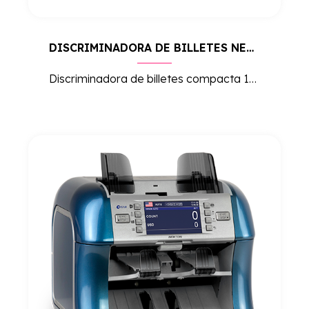
DISCRIMINADORA DE BILLETES NEWTON II
Discriminadora de billetes compacta 1+1 con doble CIS y detección de falsos 100% fiable. Separa por valor, emisión y estado de uso, con más de 70 divisas.