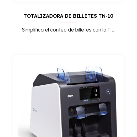
TOTALIZADORA DE BILLETES TN-10
Simplifica el conteo de billetes con la TN-10, una totalizadora compacta y precisa. Ideal para pequeños y medianos volúmenes de efectivo, asegurando rapidez y fiabilidad.