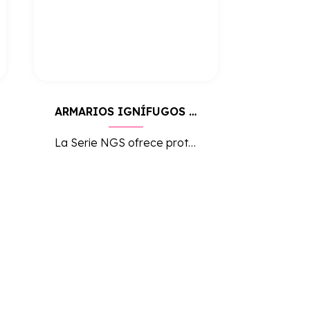
ARMARIOS IGNÍFUGOS SERIE NGS
La Serie NGS ofrece protección extrema contra incendios, garantizando la seguridad de documentos y objetos valiosos en entornos de alto riesgo, con un diseño robusto y funcional.