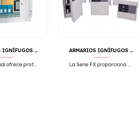
ARMARIOS IGNÍFUGOS SERIE DUAL
ARMARIOS IGNÍFUGOS SERIE FK
La Serie Dual ofrece protección contra incendios y seguridad avanzada, ideal para el almacenamiento de documentos importantes y objetos valiosos en entornos de alto riesgo.
La Serie FX proporciona protección de alta seguridad contra incendios, ideal para el almacenamiento de documentos y objetos valiosos en entornos que requieren máxima resistencia al fuego.