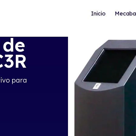
Inicio
Mecaba
 de
C3R
tivo para